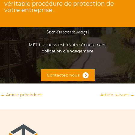
véritable procédure de protection de
votre entreprise.
Besoin d’en savoir davantage !
MEli business est à votre écoute sans
obligation d’engagement
Contactez nous
←
Article précédent
Article suivant
→