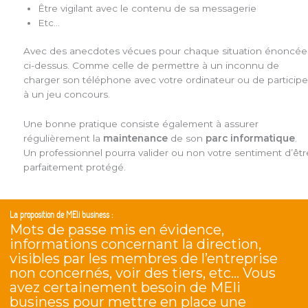
Être vigilant avec le contenu de sa messagerie
Etc…
Avec des anecdotes vécues pour chaque situation énoncée
ci-dessus. Comme celle de permettre à un inconnu de
charger son téléphone avec votre ordinateur ou de participe
à un jeu concours.
Une bonne pratique consiste également à assurer
régulièrement la
maintenance
de son
parc informatique
.
Un professionnel pourra valider ou non votre sentiment d’êtr
parfaitement protégé.
La proposition de MEli business :
Mots de passe mis en évidence,
informations concernant la direction,
visibles par les membres de l’entreprise
non concernés, voir des tiers, etc… Vous
avez certainement besoin de MEli
business pour mettre en place une