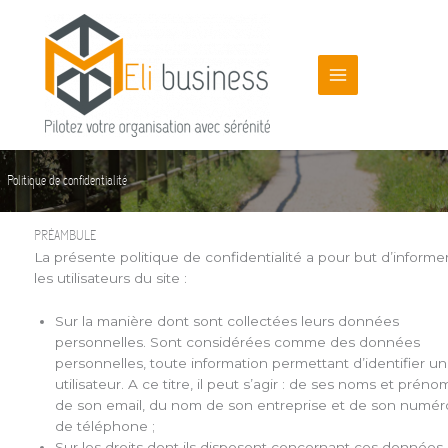
Aller
au
contenu
Politique de confidentialité
PRÉAMBULE
La présente politique de confidentialité a pour but d’informe
les utilisateurs du site :
Sur la manière dont sont collectées leurs données
personnelles. Sont considérées comme des données
personnelles, toute information permettant d’identifier un
utilisateur. A ce titre, il peut s’agir : de ses noms et préno
de son email, du nom de son entreprise et de son numér
de téléphone ;
Sur les droits dont ils disposent concernant ces données 