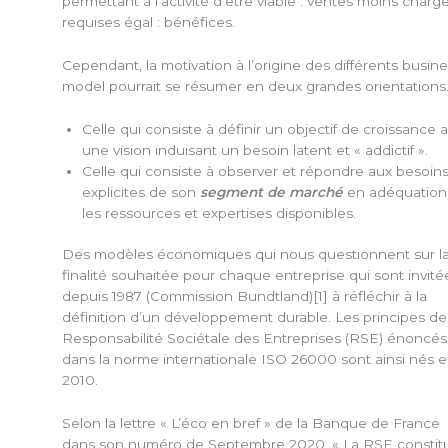
permettant à l’activité d’être viable : ventes moins charg
requises égal : bénéfices.
Cependant, la motivation à l’origine des différents busin
model pourrait se résumer en deux grandes orientations
Celle qui consiste à définir un objectif de croissance 
une vision induisant un besoin latent et « addictif ».
Celle qui consiste à observer et répondre aux besoin
explicites de son
segment de marché
en adéquation
les ressources et expertises disponibles.
Des modèles économiques qui nous questionnent sur l
finalité souhaitée pour chaque entreprise qui sont invité
depuis 1987 (Commission Bundtland)[1] à réfléchir à la
définition d’un développement durable. Les principes de 
Responsabilité Sociétale des Entreprises (RSE) énoncés
dans la norme internationale ISO 26000 sont ainsi nés 
2010.
Selon la lettre « L’éco en bref » de la Banque de France
dans son numéro de Septembre 2020, « La RSE constit