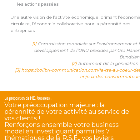
les actions passées.
Une autre vision de l’activité économique, primant l’économi
circulaire, l’économie collaborative pour la pérennité des
entreprises.
[1]
Commission mondiale sur l’environnement et l
développement de l’ONU présidée par Gro Harle
Bundtlan
[2]
Autrement dit la génération 
[3]
https://colibri-communication.com/la-rse-au-coeur-des
enjeux-des-consommateurs
La proposition de MEli business :
Votre préoccupation majeure : la
pérennité de votre activité au service de
vos clients !
Renforçons ensemble votre business
model en investiguant parmi les 7
thématiques de la R.S.E., vos leviers