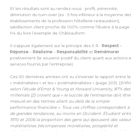
Et les résultats sont au rendez-vous : profit, pérennité,
diminution du turn-over (ex : 5 fois inférieur à la moyenne de
établissements de la profession hôtellerie-restauration),
satisfaction client proche de 100% comme l’illustre à la page
114 du livre l’exemple de Châteauform.
Il s’appuie également sur le principe des 5 R :
Respect
–
Réponse
–
Réalisme
–
Responsabilité
et
Remémorer
positivement (le souvenir positif du client quant aux actions e
services fournis par l’entreprise).
Ces 30 dernières années ont vu s’inverser le rapport entre le
« matérialistes » et les « postmatérialistes » (page 203). [
Enfin
selon l’étude d’Ernst & Young et Howard University, 87% des
millenials [2] croient que « le succès de l’entreprise doit être
mesuré en des termes allant au-delà de la simple
performance financière ». Tous ces chiffres correspondent à
de grandes tendances, au moins en Occident. Étudiant entr
1970 et 2006 la proportion des gens qui épousent des valeur
matérialistes (récompenses monétaires, prospérité et