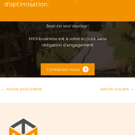
d’optimisation.
Besoin d’en savoir davantage !
MEli business est à votre écoute sans
obligation d’engagement
Contactez nous
←
Article précédent
Article suivant
→